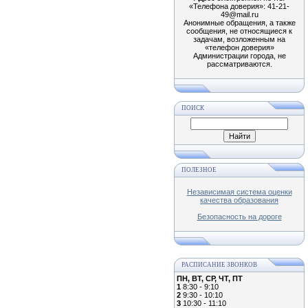
«Телефона доверия»: 41-21-
49@mail.ru
Анонимные обращения, а также
сообщения, не относящиеся к
задачам, возложенным на
«телефон доверия»
Администрации города, не
рассматриваются.
ПОИСК
ПОЛЕЗНОЕ
Независимая система оценки
качества образования
Безопасность на дороге
РАСПИСАНИЕ ЗВОНКОВ
ПН, ВТ, СР, ЧТ, ПТ
1
8:30 - 9:10
2
9:30 - 10:10
3
10:30 - 11:10