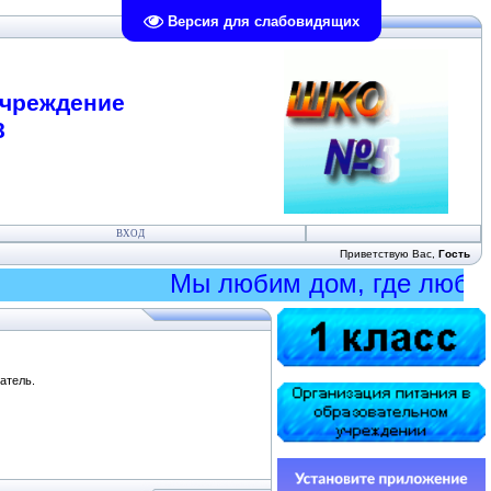
Версия для слабовидящих
учреждение
8
ВХОД
Приветствую Вас
,
Гость
Мы любим дом, где любят н
атель.