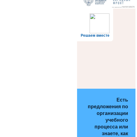
Решаем вместе
Есть
предложения по
организации
учебного
процесса или
знаете, как