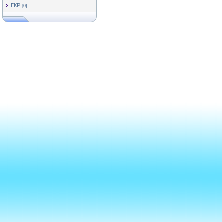
ГКР
[0]