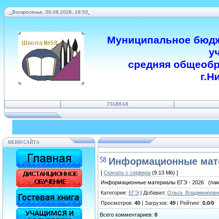
.
.
Воскресенье, 09.08.2026, 19:53
.
Муниципальное бюдж
у
средняя общеобр
г.Н
ГЛАВНАЯ
МЕНЮ САЙТА
Информационные мате
[
Скачать с сервера
(9.13 Mb) ]
Информационные материалы ЕГЭ - 2026 (пам
Категория
:
ЕГЭ
|
Добавил
:
Ольга_Владимировн
Просмотров
:
40
|
Загрузок
:
49
|
Рейтинг
:
0.0
/
0
Всего комментариев
:
0