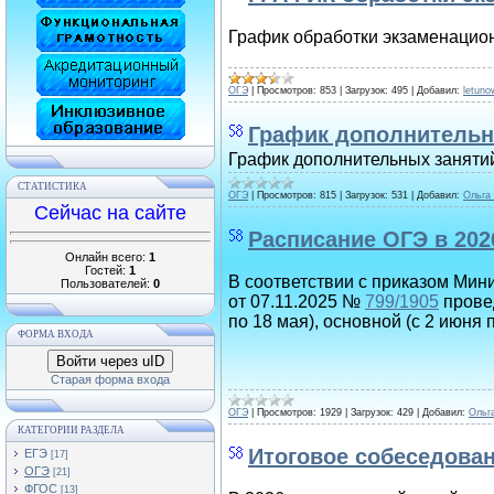
График обработки экзаменацио
ОГЭ
|
Просмотров:
853
|
Загрузок:
495
|
Добавил:
letun
График дополнительн
График дополнительных заняти
СТАТИСТИКА
ОГЭ
|
Просмотров:
815
|
Загрузок:
531
|
Добавил:
Ольга
Сейчас на сайте
Расписание ОГЭ в 202
Онлайн всего:
1
Гостей:
1
В соответствии с приказом Мин
Пользователей:
0
от 07.11.2025 №
799/1905
провед
по 18 мая), основной (с 2 июня 
ФОРМА ВХОДА
Войти через uID
Старая форма входа
ОГЭ
|
Просмотров:
1929
|
Загрузок:
429
|
Добавил:
Ольг
КАТЕГОРИИ РАЗДЕЛА
Итоговое собеседова
ЕГЭ
[17]
ОГЭ
[21]
ФГОС
[13]