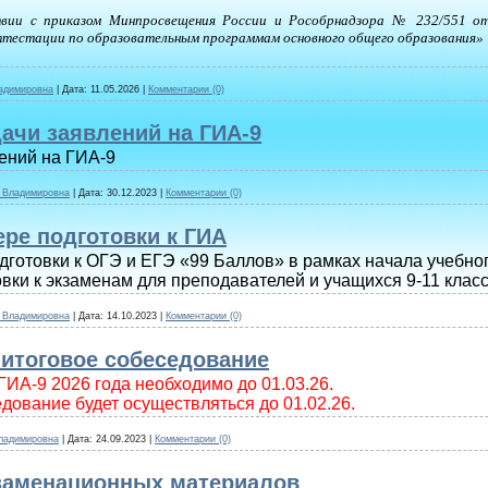
твии с приказом Минпросвещения России и Рособрнадзора № 232/551 от
ттестации по образовательным программам основного общего образования»
адимировна
|
Дата:
11.05.2026
|
Комментарии (0)
дачи заявлений на ГИА-9
лений на ГИА-9
_Владимировна
|
Дата:
30.12.2023
|
Комментарии (0)
ре подготовки к ГИА
одготовки к ОГЭ и ЕГЭ «99 Баллов» в рамках начала учебног
вки к экзаменам для преподавателей и учащихся 9-11 класс
_Владимировна
|
Дата:
14.10.2023
|
Комментарии (0)
 итоговое собеседование
ГИА-9 2026 года необходимо до 01.03.26.
дование будет осуществляться до 01.02.26.
ладимировна
|
Дата:
24.09.2023
|
Комментарии (0)
заменационных материалов