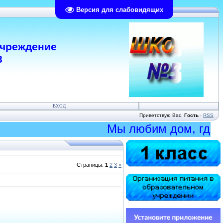
Версия для слабовидящих
учреждение
8
ВХОД
Приветствую Вас
,
Гость
·
RSS
Мы любим дом, где люб
Страницы
:
1
2
3
»