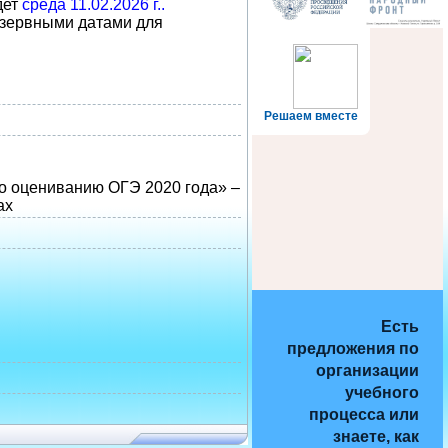
дет
среда 11.02.2026 г..
езервными датами для
Решаем вместе
о оцениванию ОГЭ 2020 года» –
ах
Есть
предложения по
организации
учебного
процесса или
знаете, как