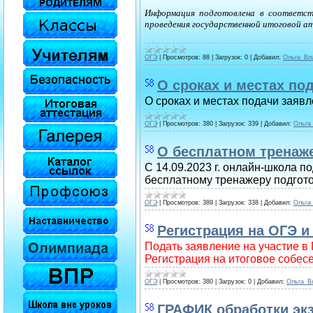
Информация подготовлена в соответс
проведения государственной итоговой а
ОГЭ
|
Просмотров:
88
|
Загрузок:
0
|
Добавил:
Ольга_Вл
О сроках и местах по
О сроках и местах подачи заяв
ОГЭ
|
Просмотров:
380
|
Загрузок:
339
|
Добавил:
Ольга
О бесплатном тренаже
С 14.09.2023 г. онлайн-школа п
бесплатному тренажеру подгото
ОГЭ
|
Просмотров:
389
|
Загрузок:
338
|
Добавил:
Ольга
Регистрация на ОГЭ и
Подать заявление на участие в 
Регистрация на итоговое собесе
ОГЭ
|
Просмотров:
380
|
Загрузок:
0
|
Добавил:
Ольга_В
ГРАФИК обработки эк