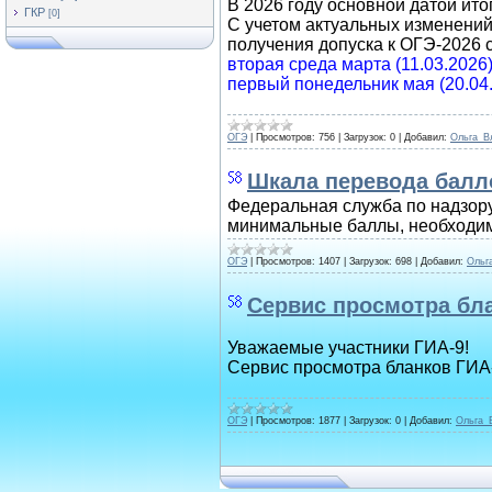
В 2026 году основной датой ито
ГКР
[0]
С учетом актуальных изменени
получения допуска к ОГЭ-2026 с
вторая среда марта (11.03.2026
первый понедельник мая (20.04
ОГЭ
|
Просмотров:
756
|
Загрузок:
0
|
Добавил:
Ольга_В
Шкала перевода балл
Федеральная служба по надзору
минимальные баллы, необходим
ОГЭ
|
Просмотров:
1407
|
Загрузок:
698
|
Добавил:
Ольг
Сервис просмотра бл
Уважаемые участники ГИА-9!
Сервис просмотра бланков ГИА
ОГЭ
|
Просмотров:
1877
|
Загрузок:
0
|
Добавил:
Ольга_