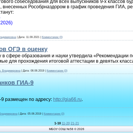
гового собеседования для всех выпускников 9-х классов бу
й, внесенных Рособрназдором в график проведения ГИА, р
танут:
)
.2026)
ладимировна
|
Дата:
11.09.2021
|
Комментарии (0)
ов ОГЭ в оценку
 в сфере образования и науки утвердила «Рекомендации п
ые для прохождения итоговой аттестации в девятых класс
а_Владимировна
|
Дата:
08.06.2019
|
Комментарии (0)
анков ГИА-9
-9 размещен по адресу:
http://gia66.ru
.
Владимировна
|
Дата:
05.06.2019
|
Комментарии (0)
1-10
11-20
21-21
МБОУ СОШ №58 © 2026