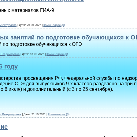
нных материалов ГИА-9
owsckayaanka
|
Дата:
25.05.2022
|
Комментарии (0)
ых занятий по подготовке обучающихся к О
й по подготовке обучающихся к ОГЭ
_Владимировна
|
Дата:
13.01.2022
|
Комментарии (0)
6 году
истерства просвещения РФ, Федеральной службы по надзор
ение ОГЭ для выпускников 9-х классов разделено на три п
по 6 июля) и дополнительный (с 3 по 25 сентября).
а_Владимировна
|
Дата:
21.10.2021
|
Комментарии (0)
ние