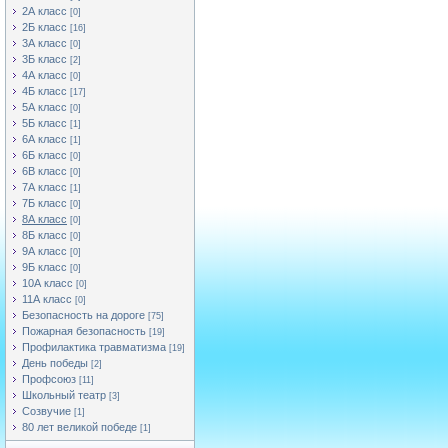
2А класс
[0]
2Б класс
[16]
3А класс
[0]
3Б класс
[2]
4А класс
[0]
4Б класс
[17]
5А класс
[0]
5Б класс
[1]
6А класс
[1]
6Б класс
[0]
6В класс
[0]
7А класс
[1]
7Б класс
[0]
8А класс
[0]
8Б класс
[0]
9А класс
[0]
9Б класс
[0]
10А класс
[0]
11А класс
[0]
Безопасность на дороге
[75]
Пожарная безопасность
[19]
Профилактика травматизма
[19]
День победы
[2]
Профсоюз
[11]
Школьный театр
[3]
Созвучие
[1]
80 лет великой победе
[1]