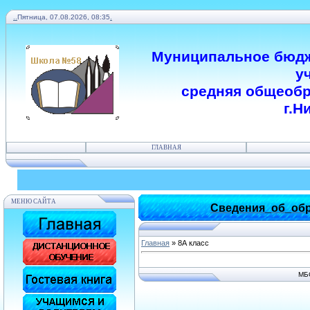
.
.
Пятница, 07.08.2026, 08:35
.
Муниципальное бюдж
у
средняя общеобр
г.Н
ГЛАВНАЯ
МЕНЮ САЙТА
Сведения_об_обр
Главная
»
8А класс
МБ