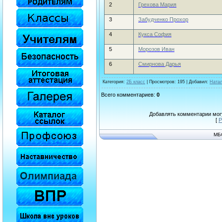
2
Грехова Мария
3
Забудченко Прохор
4
Кукса София
5
Морозов Иван
6
Смирнова Дарья
Категория
:
2Б класс
|
Просмотров
: 195 |
Добавил
:
Ната
Всего комментариев
:
0
Добавлять комментарии могу
[
Р
МБ