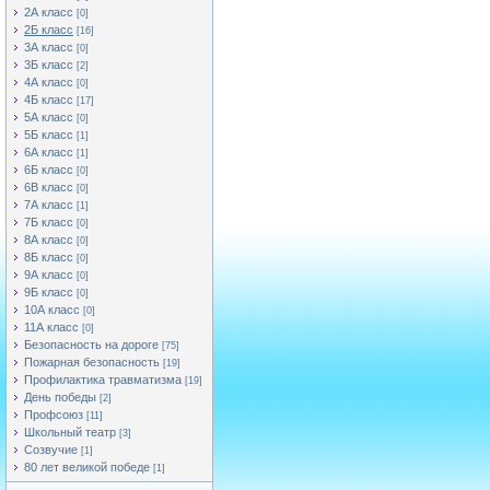
2А класс
[0]
2Б класс
[16]
3А класс
[0]
3Б класс
[2]
4А класс
[0]
4Б класс
[17]
5А класс
[0]
5Б класс
[1]
6А класс
[1]
6Б класс
[0]
6В класс
[0]
7А класс
[1]
7Б класс
[0]
8А класс
[0]
8Б класс
[0]
9А класс
[0]
9Б класс
[0]
10А класс
[0]
11А класс
[0]
Безопасность на дороге
[75]
Пожарная безопасность
[19]
Профилактика травматизма
[19]
День победы
[2]
Профсоюз
[11]
Школьный театр
[3]
Созвучие
[1]
80 лет великой победе
[1]