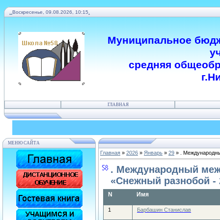
.
.
Воскресенье, 09.08.2026, 10:15
.
Муниципальное бюдж
у
средняя общеобр
г.Н
ГЛАВНАЯ
МЕНЮ САЙТА
Главная
»
2026
»
Январь
»
29
» . Международн
. Международный ме
«Снежный разнобой - 
N
Имя
1
Барбашин Станислав