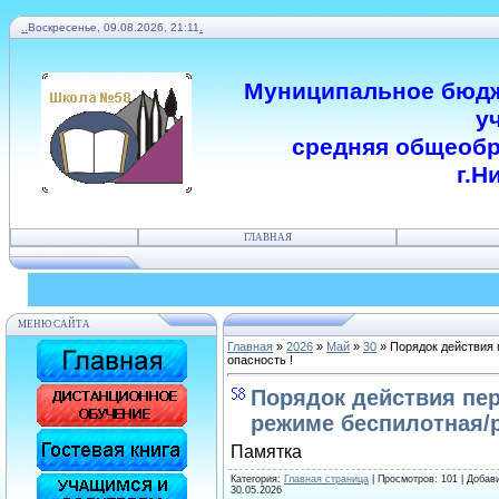
.
.
Воскресенье, 09.08.2026, 21:11
.
Муниципальное бюдж
у
средняя общеобр
г.Н
ГЛАВНАЯ
МЕНЮ САЙТА
Главная
»
2026
»
Май
»
30
» Порядок действия 
опасность !
Порядок действия пер
режиме беспилотная/р
Памятка
Категория
:
Главная страница
|
Просмотров
: 101 |
Добав
30.05.2026