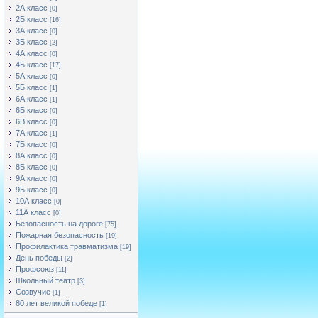
2А класс
[0]
2Б класс
[16]
3А класс
[0]
3Б класс
[2]
4А класс
[0]
4Б класс
[17]
5А класс
[0]
5Б класс
[1]
6А класс
[1]
6Б класс
[0]
6В класс
[0]
7А класс
[1]
7Б класс
[0]
8А класс
[0]
8Б класс
[0]
9А класс
[0]
9Б класс
[0]
10А класс
[0]
11А класс
[0]
Безопасность на дороге
[75]
Пожарная безопасность
[19]
Профилактика травматизма
[19]
День победы
[2]
Профсоюз
[11]
Школьный театр
[3]
Созвучие
[1]
80 лет великой победе
[1]