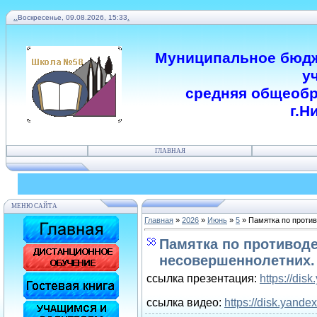
.
.
Воскресенье, 09.08.2026, 15:33
.
Муниципальное бюдж
у
средняя общеобр
г.Н
ГЛАВНАЯ
МЕНЮ САЙТА
Главная
»
2026
»
Июнь
»
5
» Памятка по проти
Памятка по противод
несовершеннолетних.
ссылка презентация:
https://di
ссылка видео:
https://disk.yan