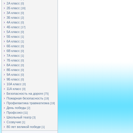
2А класс
[0]
2Б класс
[16]
3А класс
[0]
3Б класс
[2]
4А класс
[0]
4Б класс
[17]
5А класс
[0]
5Б класс
[1]
6А класс
[1]
6Б класс
[0]
6В класс
[0]
7А класс
[1]
7Б класс
[0]
8А класс
[0]
8Б класс
[0]
9А класс
[0]
9Б класс
[0]
10А класс
[0]
11А класс
[0]
Безопасность на дороге
[75]
Пожарная безопасность
[19]
Профилактика травматизма
[19]
День победы
[2]
Профсоюз
[11]
Школьный театр
[3]
Созвучие
[1]
80 лет великой победе
[1]