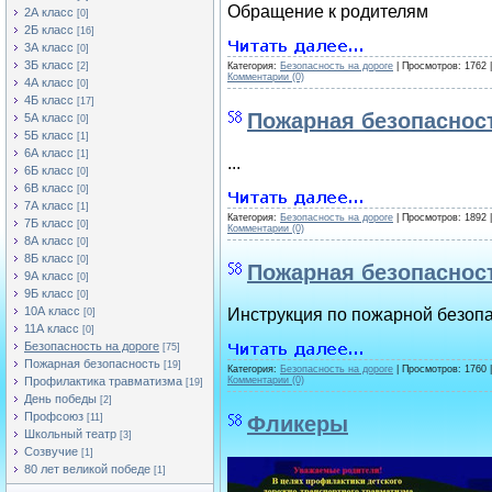
Обращение к родителям
2А класс
[0]
2Б класс
[16]
3А класс
[0]
3Б класс
[2]
Категория:
Безопасность на дороге
| Просмотров: 1762 
Комментарии (0)
4А класс
[0]
4Б класс
[17]
Пожарная безопаснос
5А класс
[0]
5Б класс
[1]
6А класс
[1]
...
6Б класс
[0]
6В класс
[0]
7А класс
[1]
Категория:
Безопасность на дороге
| Просмотров: 1892 
7Б класс
[0]
Комментарии (0)
8А класс
[0]
8Б класс
[0]
Пожарная безопаснос
9А класс
[0]
9Б класс
[0]
10А класс
Инструкция по пожарной безоп
[0]
11А класс
[0]
Безопасность на дороге
[75]
Пожарная безопасность
[19]
Категория:
Безопасность на дороге
| Просмотров: 1760 
Профилактика травматизма
Комментарии (0)
[19]
День победы
[2]
Профсоюз
[11]
Фликеры
Школьный театр
[3]
Созвучие
[1]
80 лет великой победе
[1]