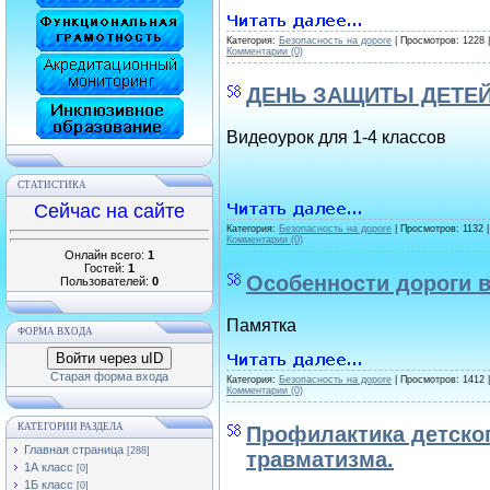
Категория:
Безопасность на дороге
| Просмотров: 1228 
Комментарии (0)
ДЕНЬ ЗАЩИТЫ ДЕТЕ
Видеоурок для 1-4 классов
СТАТИСТИКА
Сейчас на сайте
Категория:
Безопасность на дороге
| Просмотров: 1132 
Комментарии (0)
Онлайн всего:
1
Гостей:
1
Особенности дороги 
Пользователей:
0
Памятка
ФОРМА ВХОДА
Войти через uID
Старая форма входа
Категория:
Безопасность на дороге
| Просмотров: 1412 
Комментарии (0)
КАТЕГОРИИ РАЗДЕЛА
Профилактика детско
Главная страница
[288]
травматизма.
1А класс
[0]
1Б класс
[0]