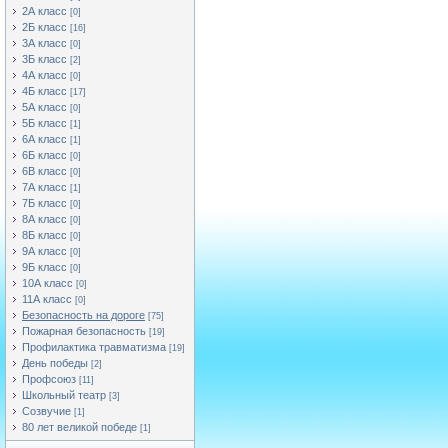
2А класс
[0]
2Б класс
[16]
3А класс
[0]
3Б класс
[2]
4А класс
[0]
4Б класс
[17]
5А класс
[0]
5Б класс
[1]
6А класс
[1]
6Б класс
[0]
6В класс
[0]
7А класс
[1]
7Б класс
[0]
8А класс
[0]
8Б класс
[0]
9А класс
[0]
9Б класс
[0]
10А класс
[0]
11А класс
[0]
Безопасность на дороге
[75]
Пожарная безопасность
[19]
Профилактика травматизма
[19]
День победы
[2]
Профсоюз
[11]
Школьный театр
[3]
Созвучие
[1]
80 лет великой победе
[1]