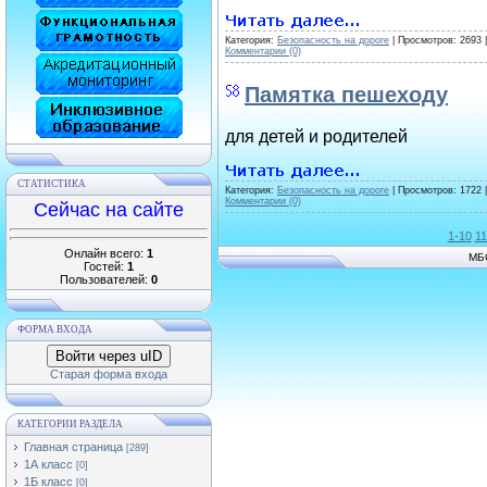
Категория:
Безопасность на дороге
| Просмотров: 2693 
Комментарии (0)
Памятка пешеходу
для детей и родителей
СТАТИСТИКА
Категория:
Безопасность на дороге
| Просмотров: 1722 
Комментарии (0)
Сейчас на сайте
1-10
11
Онлайн всего:
1
МБ
Гостей:
1
Пользователей:
0
ФОРМА ВХОДА
Войти через uID
Старая форма входа
КАТЕГОРИИ РАЗДЕЛА
Главная страница
[289]
1А класс
[0]
1Б класс
[0]